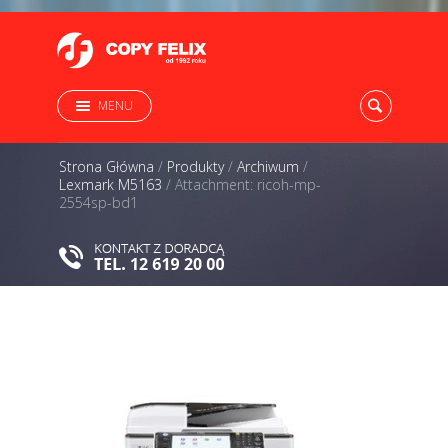
MENU
Strona Główna
/
Produkty
/
Archiwum
/
Lexmark M5163
/
Attachment: ricoh-mp-
2554sp-bd1