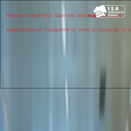
Revolution Slider Error: Slider with alias
main
not found.
Maybe you mean: 'transparent' or 'store' or 'сorporate' or 