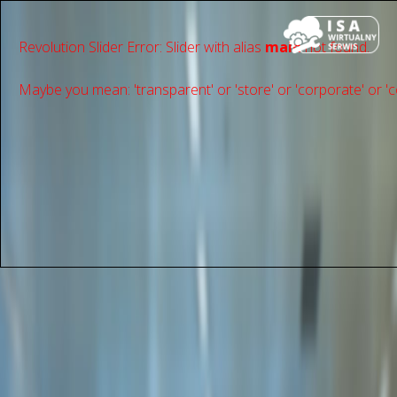
Revolution Slider Error: Slider with alias
main
not found.
Maybe you mean: 'transparent' or 'store' or 'сorporate' or 