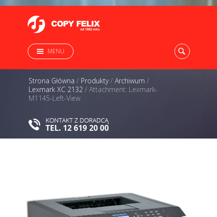
MENU
Strona Główna
/
Produkty
/
Archiwum
/
Lexmark XC 2132
/
Attachment: Lexmark-
M1145-Left-View