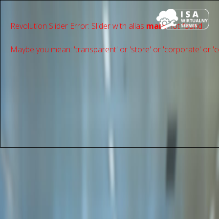
Revolution Slider Error: Slider with alias
main
not found.
Maybe you mean: 'transparent' or 'store' or 'сorporate' or 