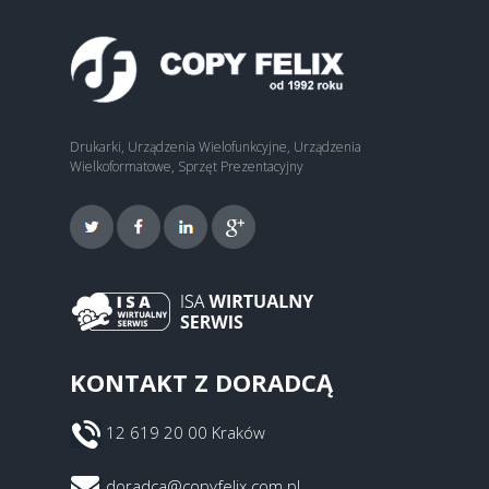
Drukarki, Urządzenia Wielofunkcyjne, Urządzenia
Wielkoformatowe, Sprzęt Prezentacyjny
KONTAKT Z DORADCĄ
12 619 20 00 Kraków
doradca@copyfelix.com.pl