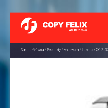
Strona Główna
/
Produkty
/
Archiwum
/
Lexmark XC 213