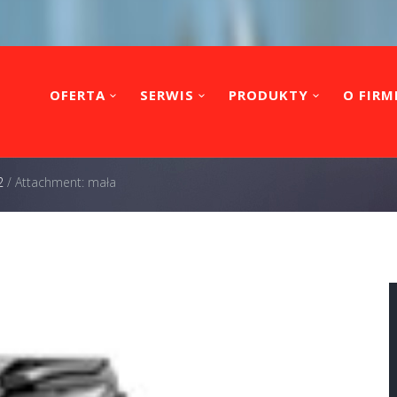
OFERTA
SERWIS
PRODUKTY
O FIRM
2
/
Attachment: mała