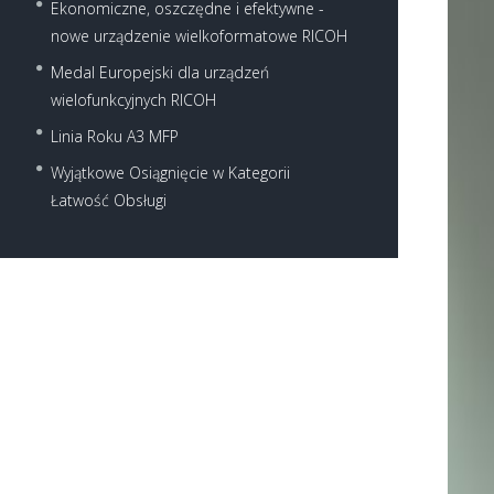
Ekonomiczne, oszczędne i efektywne -
nowe urządzenie wielkoformatowe RICOH
Medal Europejski dla urządzeń
wielofunkcyjnych RICOH
Linia Roku A3 MFP
Next item
Wyjątkowe Osiągnięcie w Kategorii
pid667
Łatwość Obsługi