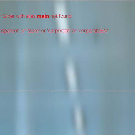
: Slider with alias
main
not found.
sparent' or 'store' or 'сorporate' or 'corporateEN'