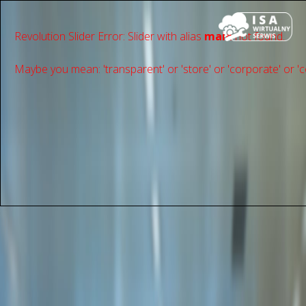
Revolution Slider Error: Slider with alias
main
not found.
Maybe you mean: 'transparent' or 'store' or 'сorporate' or 