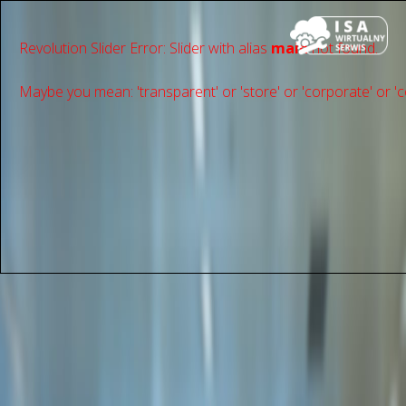
Revolution Slider Error: Slider with alias
main
not found.
Maybe you mean: 'transparent' or 'store' or 'сorporate' or 