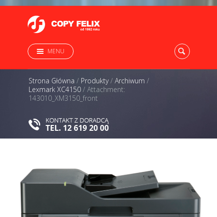
MENU
Strona Główna
/
Produkty
/
Archiwum
/
Lexmark XC4150
/
Attachment:
143010_XM3150_front