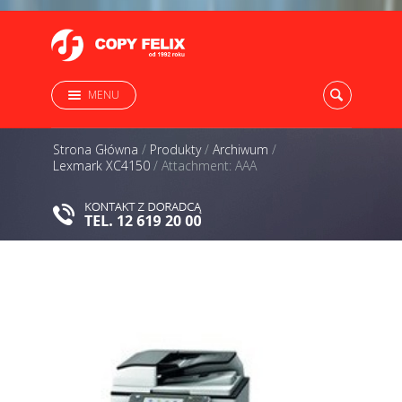
MENU
Strona Główna
/
Produkty
/
Archiwum
/
Lexmark XC4150
/
Attachment: AAA