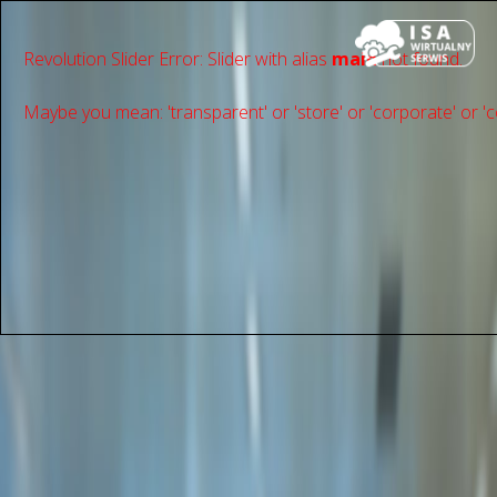
Revolution Slider Error: Slider with alias
main
not found.
Maybe you mean: 'transparent' or 'store' or 'сorporate' or 