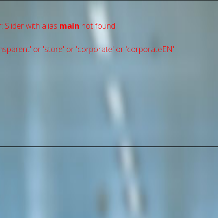
: Slider with alias
main
not found.
sparent' or 'store' or 'сorporate' or 'corporateEN'