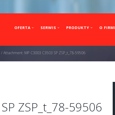
OFERTA
SERWIS
PRODUKTY
O FIRM
/
Attachment: MP C3003 C3503 SP ZSP_t_78-59506
SP ZSP_t_78-59506