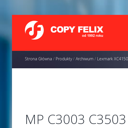
Strona Główna
/
Produkty
/
Archiwum
/
Lexmark XC4150
MP C3003 C3503 