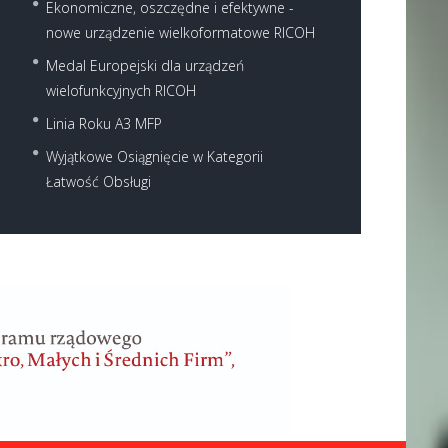
Ekonomiczne, oszczędne i efektywne -
nowe urządzenie wielkoformatowe RICOH
Medal Europejski dla urządzeń
wielofunkcyjnych RICOH
Linia Roku A3 MFP
Wyjątkowe Osiągnięcie w Kategorii
Łatwość Obsługi