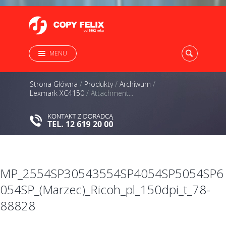
MENU
Strona Główna
/
Produkty
/
Archiwum
/
Lexmark XC4150
/
Attachment...
MP_2554SP30543554SP4054SP5054SP6
054SP_(Marzec)_Ricoh_pl_150dpi_t_78-
88828