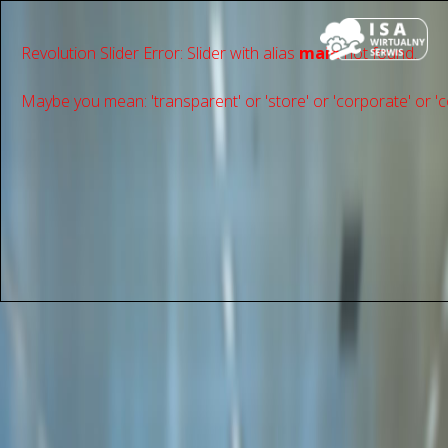
Revolution Slider Error: Slider with alias
main
not found.
Maybe you mean: 'transparent' or 'store' or 'сorporate' or 