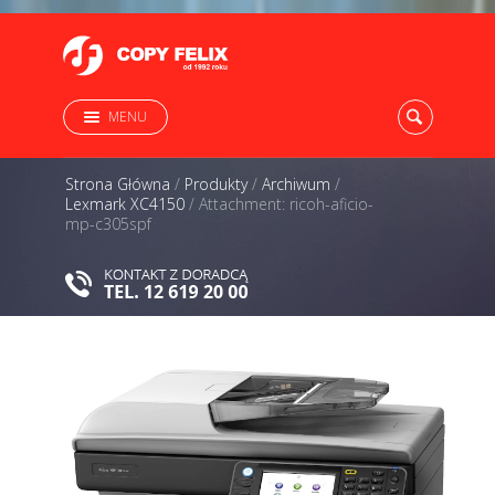
MENU
Strona Główna
/
Produkty
/
Archiwum
/
Lexmark XC4150
/
Attachment: ricoh-aficio-
mp-c305spf