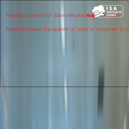
Revolution Slider Error: Slider with alias
main
not found.
Maybe you mean: 'transparent' or 'store' or 'сorporate' or 