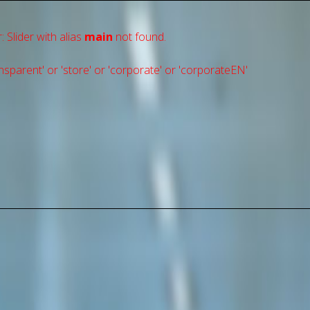
: Slider with alias
main
not found.
sparent' or 'store' or 'сorporate' or 'corporateEN'