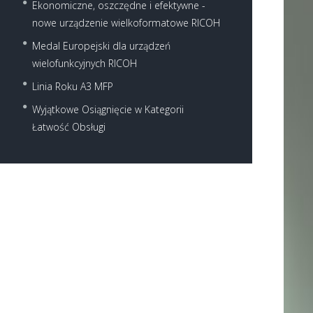
Ekonomiczne, oszczędne i efektywne -
nowe urządzenie wielkoformatowe RICOH
Medal Europejski dla urządzeń
wielofunkcyjnych RICOH
Linia Roku A3 MFP
Wyjątkowe Osiągnięcie w Kategorii
Łatwość Obsługi
Next item
Aficio MP 301SP