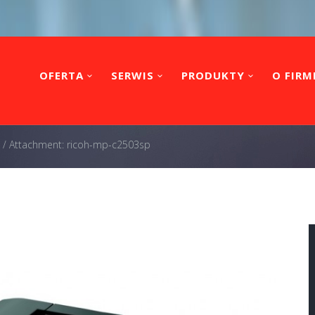
OFERTA
SERWIS
PRODUKTY
O FIRM
/
Attachment: ricoh-mp-c2503sp