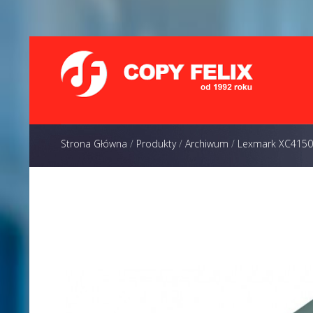
Strona Główna
/
Produkty
/
Archiwum
/
Lexmark XC4150