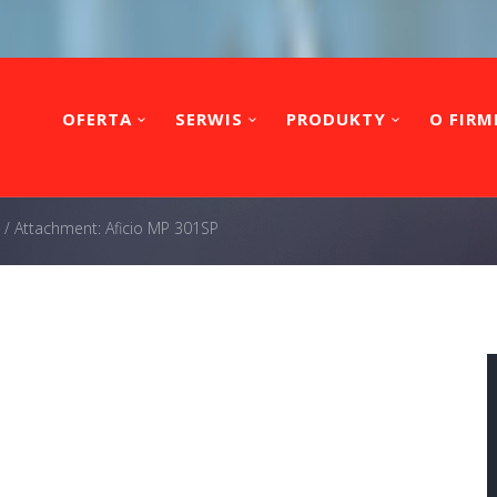
OFERTA
SERWIS
PRODUKTY
O FIRM
/
Attachment: Aficio MP 301SP