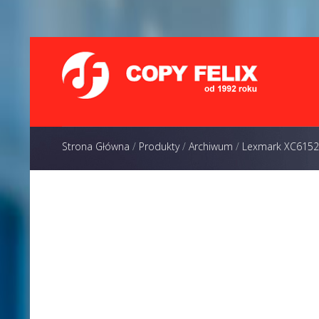
Strona Główna
/
Produkty
/
Archiwum
/
Lexmark XC6152