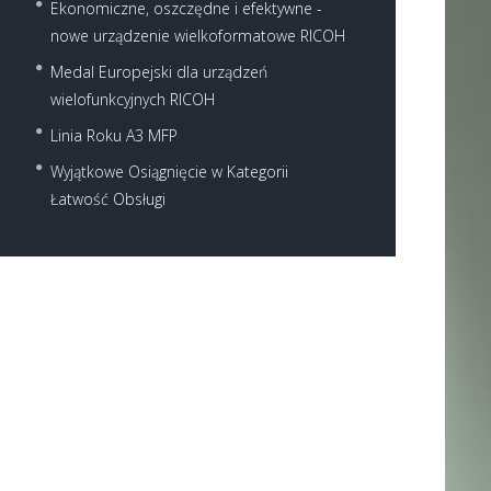
Ekonomiczne, oszczędne i efektywne -
nowe urządzenie wielkoformatowe RICOH
Medal Europejski dla urządzeń
wielofunkcyjnych RICOH
Linia Roku A3 MFP
Wyjątkowe Osiągnięcie w Kategorii
Next item
Łatwość Obsługi
ricoh-aficio™-mp-2501