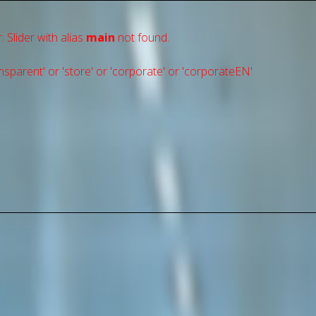
: Slider with alias
main
not found.
sparent' or 'store' or 'сorporate' or 'corporateEN'