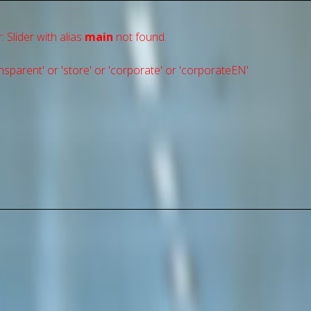
: Slider with alias
main
not found.
sparent' or 'store' or 'сorporate' or 'corporateEN'