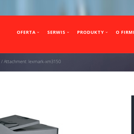
OFERTA
SERWIS
PRODUKTY
O FIRM
/
Attachment: lexmark-xm3150