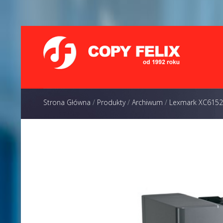
Strona Główna
/
Produkty
/
Archiwum
/
Lexmark XC6152