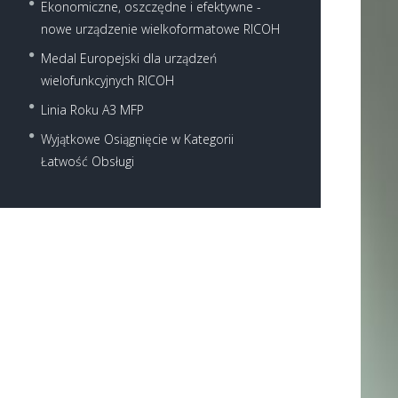
Ekonomiczne, oszczędne i efektywne -
nowe urządzenie wielkoformatowe RICOH
Medal Europejski dla urządzeń
wielofunkcyjnych RICOH
Linia Roku A3 MFP
Next item
Wyjątkowe Osiągnięcie w Kategorii
lexmark-m3150
Łatwość Obsługi