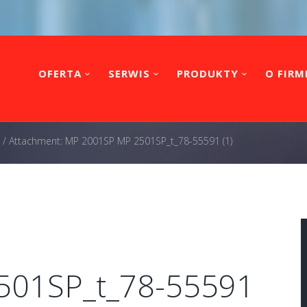
OFERTA
SERWIS
PRODUKTY
O FIRM
/
Attachment: MP 2001SP MP 2501SP_t_78-55591 (1)
501SP_t_78-55591