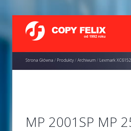
Strona Główna
/
Produkty
/
Archiwum
/
Lexmark XC6152
t
MP 2001SP MP 2