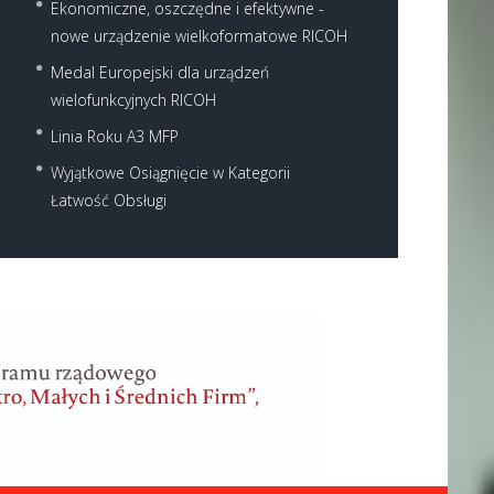
Ekonomiczne, oszczędne i efektywne -
nowe urządzenie wielkoformatowe RICOH
Medal Europejski dla urządzeń
wielofunkcyjnych RICOH
Linia Roku A3 MFP
Wyjątkowe Osiągnięcie w Kategorii
Łatwość Obsługi