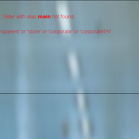
: Slider with alias
main
not found.
sparent' or 'store' or 'сorporate' or 'corporateEN'