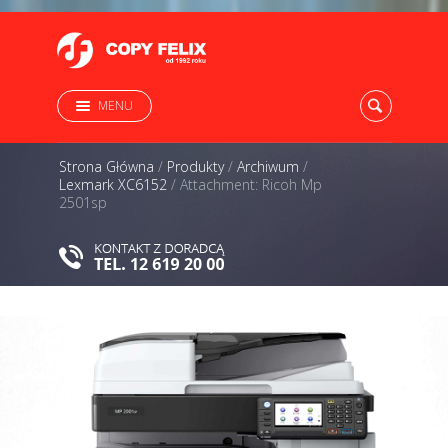
MENU
Strona Główna
/
Produkty
/
Archiwum
/
Lexmark XC6152
/
Attachment: Ricoh Mp
2501sp