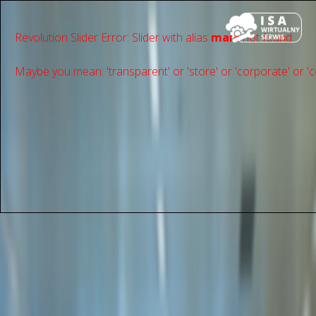
Revolution Slider Error: Slider with alias
main
not found.
Maybe you mean: 'transparent' or 'store' or 'сorporate' or 