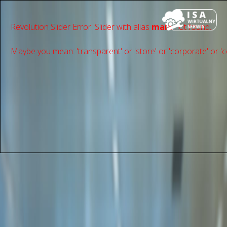
Revolution Slider Error: Slider with alias
main
not found.
Maybe you mean: 'transparent' or 'store' or 'сorporate' or 