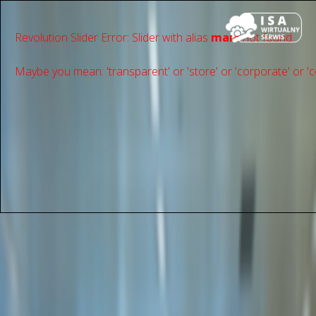
Revolution Slider Error: Slider with alias
main
not found.
Maybe you mean: 'transparent' or 'store' or 'сorporate' or 