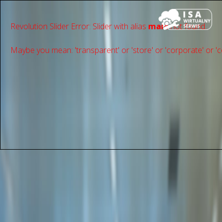
Revolution Slider Error: Slider with alias
main
not found.
Maybe you mean: 'transparent' or 'store' or 'сorporate' or 