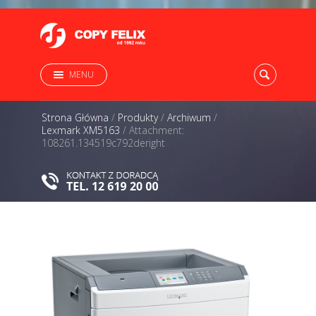
MENU
Strona Główna
/
Produkty
/
Archiwum
/
Lexmark XM5163
/
Attachment:
108261.134519c792deright