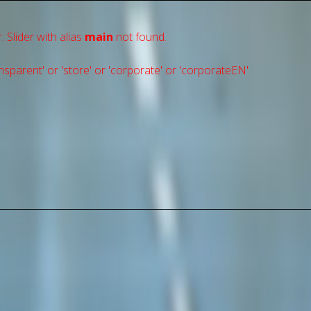
: Slider with alias
main
not found.
sparent' or 'store' or 'сorporate' or 'corporateEN'