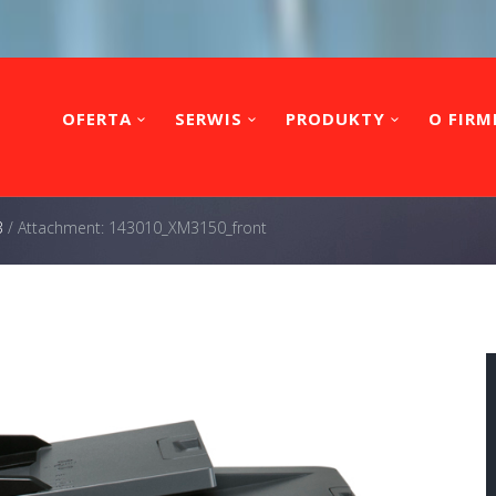
OFERTA
SERWIS
PRODUKTY
O FIRM
3
/
Attachment: 143010_XM3150_front