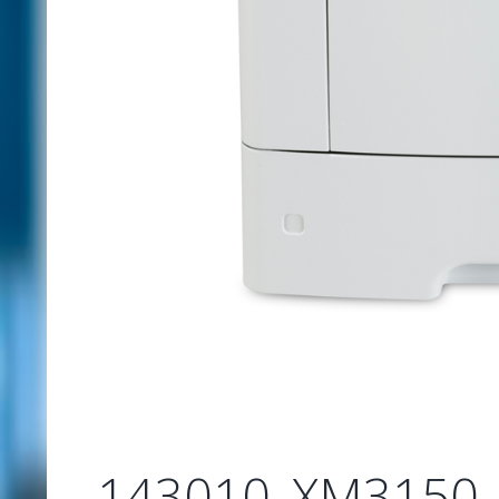
143010_XM3150_