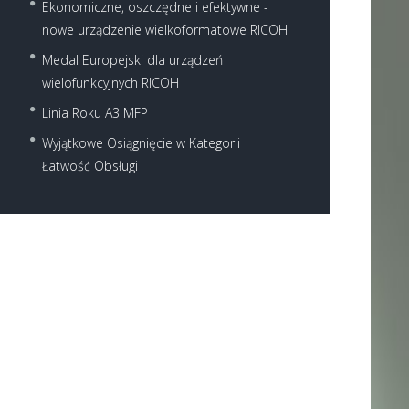
Ekonomiczne, oszczędne i efektywne -
nowe urządzenie wielkoformatowe RICOH
Medal Europejski dla urządzeń
wielofunkcyjnych RICOH
Linia Roku A3 MFP
Wyjątkowe Osiągnięcie w Kategorii
Łatwość Obsługi
Next item
lexmark-xm3150