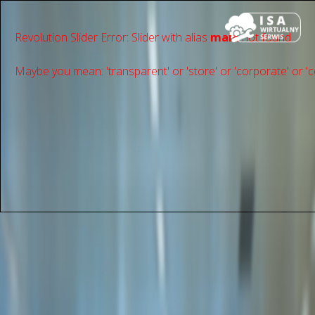
Revolution Slider Error: Slider with alias
main
not found.
Maybe you mean: 'transparent' or 'store' or 'сorporate' or 