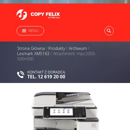
MENU
Strona Główna
/
Produkty
/
Archiwum
/
Lexmark XM5163
/
Attachment: mpc2003-
500×500