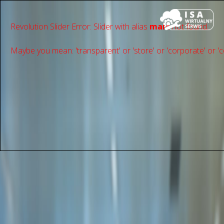
Revolution Slider Error: Slider with alias
main
not found.
Maybe you mean: 'transparent' or 'store' or 'сorporate' or 