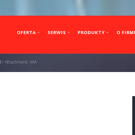
OFERTA
SERWIS
PRODUKTY
O FIRM
0
/
Attachment: AAA