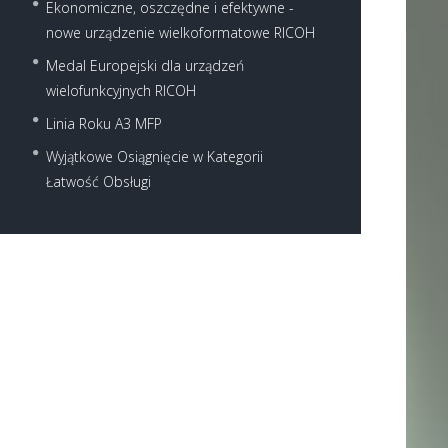
Ekonomiczne, oszczędne i efektywne -
nowe urządzenie wielkoformatowe RICOH
Medal Europejski dla urządzeń
wielofunkcyjnych RICOH
Linia Roku A3 MFP
Wyjątkowe Osiągnięcie w Kategorii
Łatwość Obsługi
Next item
mała