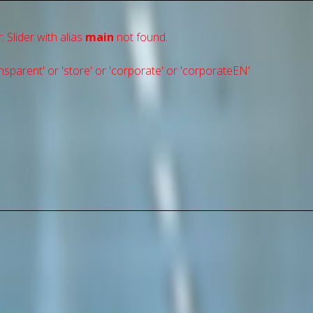
: Slider with alias
main
not found.
sparent' or 'store' or 'сorporate' or 'corporateEN'