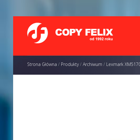
Strona Główna
/
Produkty
/
Archiwum
/
Lexmark XM517