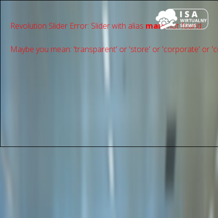
Revolution Slider Error: Slider with alias
main
not found.
Maybe you mean: 'transparent' or 'store' or 'сorporate' or 