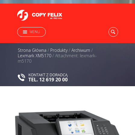
MENU
Strona Główna
/
Produkty
/
Archiwum
/
Lexmark XM5170
/
Attachment: lexmark-
m5170