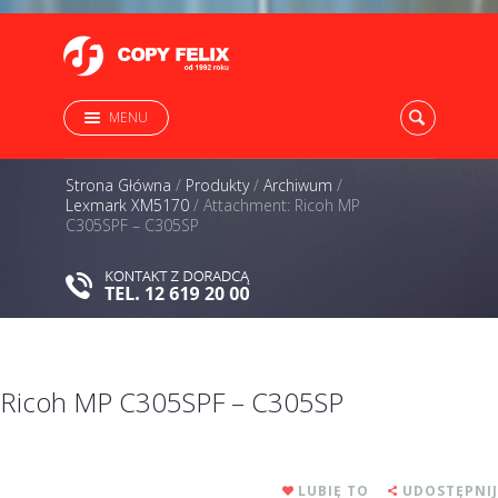
MENU
Strona Główna
/
Produkty
/
Archiwum
/
Lexmark XM5170
/
Attachment: Ricoh MP
C305SPF – C305SP
Ricoh MP C305SPF – C305SP
LUBIĘ TO
UDOSTĘPNIJ