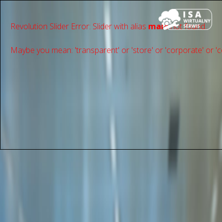
Revolution Slider Error: Slider with alias
main
not found.
Maybe you mean: 'transparent' or 'store' or 'сorporate' or 