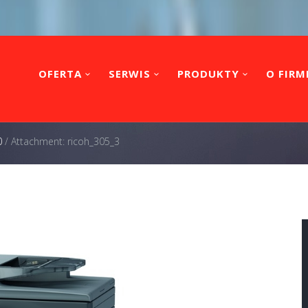
OFERTA
SERWIS
PRODUKTY
O FIRM
0
/
Attachment: ricoh_305_3