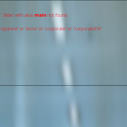
: Slider with alias
main
not found.
sparent' or 'store' or 'сorporate' or 'corporateEN'