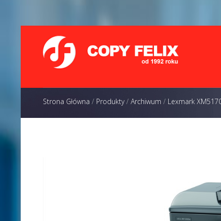
Strona Główna
/
Produkty
/
Archiwum
/
Lexmark XM517