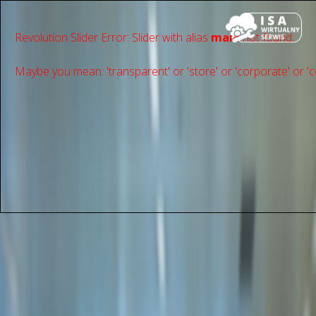
Revolution Slider Error: Slider with alias
main
not found.
Maybe you mean: 'transparent' or 'store' or 'сorporate' or 