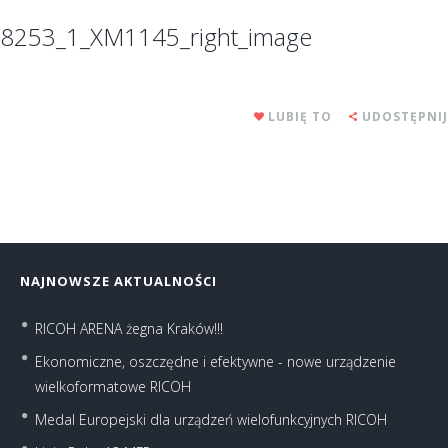
8253_1_XM1145_right_image
LUBIĘ TO
UDOSTĘPNIJ
NAJNOWSZE AKTUALNOŚCI
RICOH ARENA żegna Kraków!!!
Ekonomiczne, oszczędne i efektywne - nowe urządzenie
wielkoformatowe RICOH
Medal Europejski dla urządzeń wielofunkcyjnych RICOH