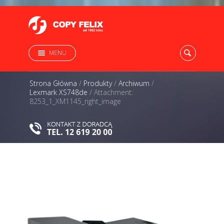
MENU
Strona Główna
/
Produkty
/
Archiwum
/
Lexmark XS748de
/
Attachment:
8253_1_XM1145_right_image