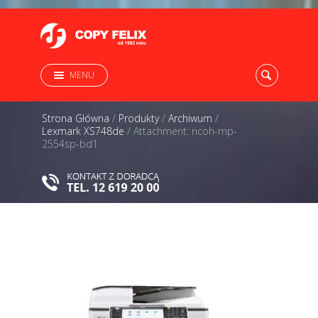
MENU
Strona Główna
/
Produkty
/
Archiwum
/
Lexmark XS748de
/
Attachment: ricoh-mp-
2554sp-bd1