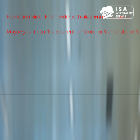
Revolution Slider Error: Slider with alias
main
not found.
Maybe you mean: 'transparent' or 'store' or 'сorporate' or 