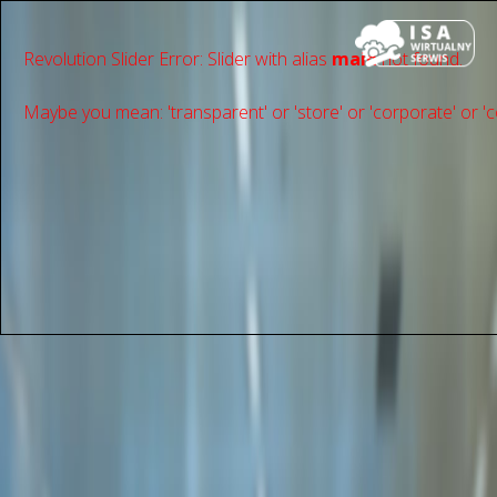
Revolution Slider Error: Slider with alias
main
not found.
Maybe you mean: 'transparent' or 'store' or 'сorporate' or 