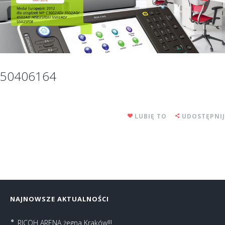
50406164
LUBIĘ TO
UDOSTĘPNIJ
NAJNOWSZE AKTUALNOŚCI
RICOH ARENA żegna Kraków!!!