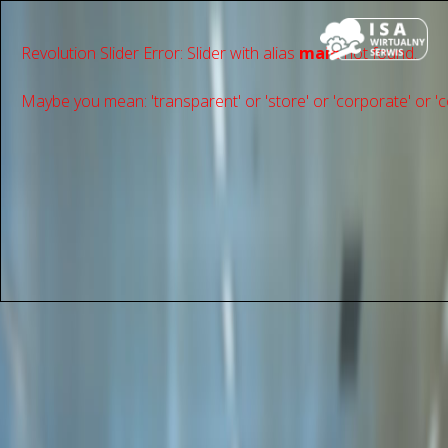
Revolution Slider Error: Slider with alias
main
not found.
Maybe you mean: 'transparent' or 'store' or 'сorporate' or 