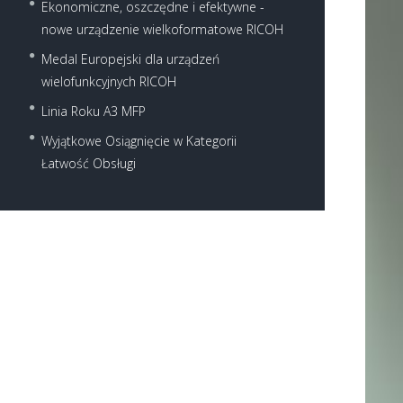
Ekonomiczne, oszczędne i efektywne -
nowe urządzenie wielkoformatowe RICOH
Medal Europejski dla urządzeń
wielofunkcyjnych RICOH
Linia Roku A3 MFP
Next item
WP_20160524_13_55_56_Pr
Wyjątkowe Osiągnięcie w Kategorii
o
Łatwość Obsługi