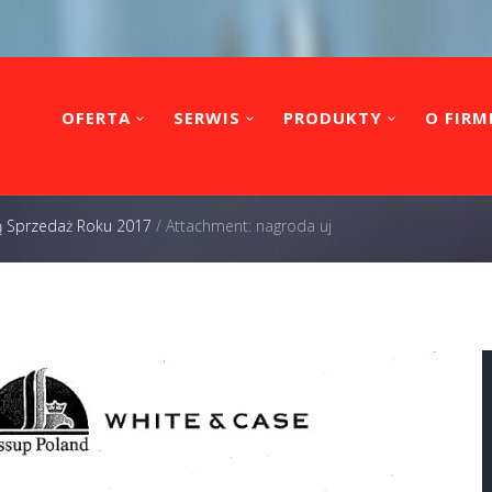
OFERTA
SERWIS
PRODUKTY
O FIRM
ą Sprzedaż Roku 2017
/
Attachment: nagroda uj