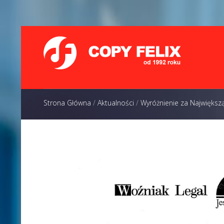
Strona Główna
/
Aktualności
/
Wyróżnienie za Największ