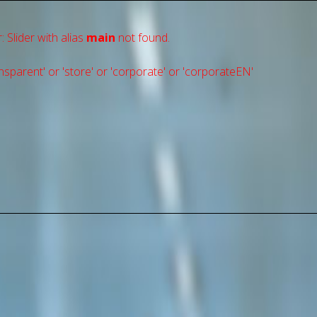
: Slider with alias
main
not found.
sparent' or 'store' or 'сorporate' or 'corporateEN'