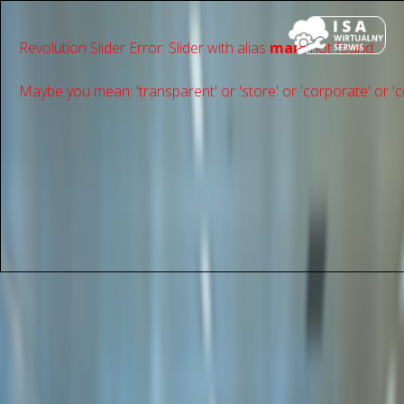
Revolution Slider Error: Slider with alias
main
not found.
Maybe you mean: 'transparent' or 'store' or 'сorporate' or 