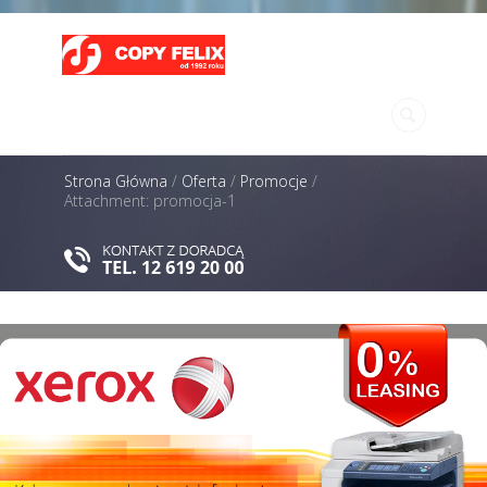
MENU
Strona Główna
/
Oferta
/
Promocje
/
Attachment: promocja-1