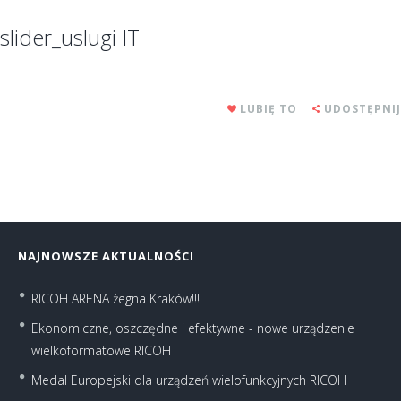
slider_uslugi IT
LUBIĘ TO
UDOSTĘPNIJ
NAJNOWSZE AKTUALNOŚCI
RICOH ARENA żegna Kraków!!!
Ekonomiczne, oszczędne i efektywne - nowe urządzenie
wielkoformatowe RICOH
Medal Europejski dla urządzeń wielofunkcyjnych RICOH