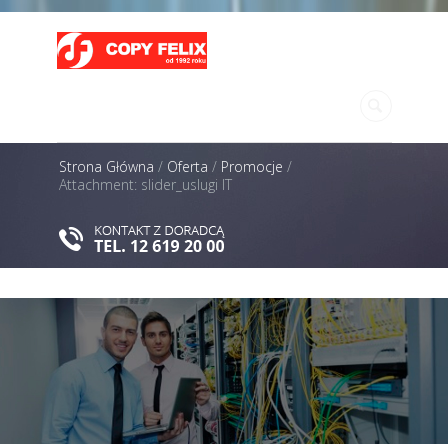
MENU
Strona Główna
/
Oferta
/
Promocje
/
Attachment: slider_uslugi IT