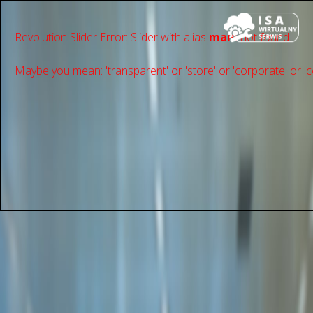
Revolution Slider Error: Slider with alias
main
not found.
Maybe you mean: 'transparent' or 'store' or 'сorporate' or 