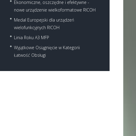
Ekonomiczne, oszczędne i efektywne -
nowe urządzenie wielkoformatowe RICOH
Medal Europejski dla urządzeń
wielofunkcyjnych RICOH
Linia Roku A3 MFP
Wyjątkowe Osiągnięcie w Kategorii
Łatwość Obsługi
Next item
AAA