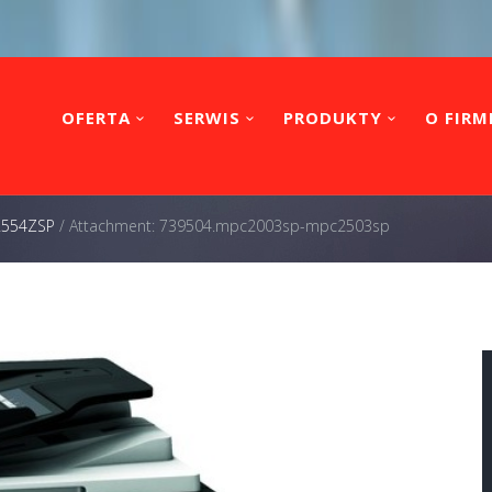
OFERTA
SERWIS
PRODUKTY
O FIRM
 2554ZSP
/
Attachment: 739504.mpc2003sp-mpc2503sp