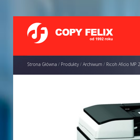
Strona Główna
/
Produkty
/
Archiwum
/
Ricoh Aficio MP