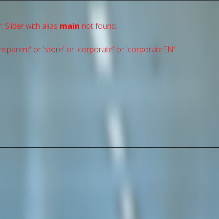
: Slider with alias
main
not found.
sparent' or 'store' or 'сorporate' or 'corporateEN'