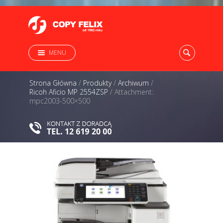
MENU
Strona Główna
/
Produkty
/
Archiwum
/
Ricoh Aficio MP 2554ZSP
/
Attachment:
mpc2003-500×500