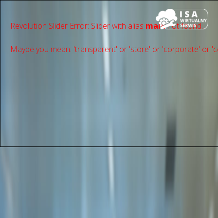
Revolution Slider Error: Slider with alias
main
not found.
Maybe you mean: 'transparent' or 'store' or 'сorporate' or 