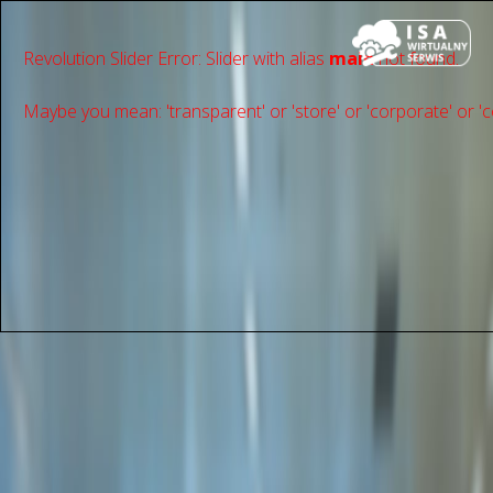
Revolution Slider Error: Slider with alias
main
not found.
Maybe you mean: 'transparent' or 'store' or 'сorporate' or 