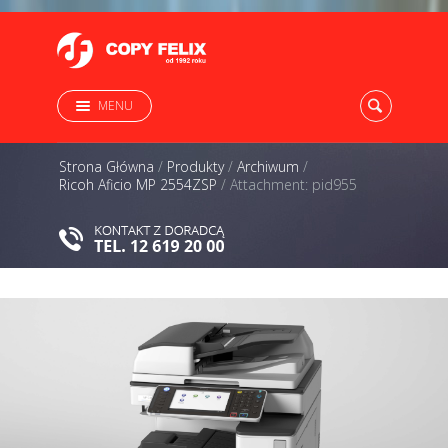
MENU
Strona Główna
/
Produkty
/
Archiwum
/
Ricoh Aficio MP 2554ZSP
/
Attachment: pid955