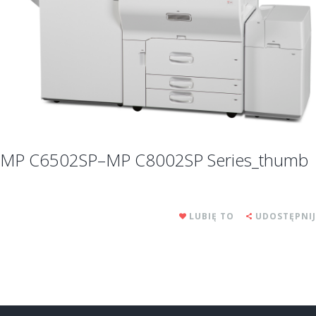
MP C6502SP–MP C8002SP Series_thumb
LUBIĘ TO
UDOSTĘPNIJ