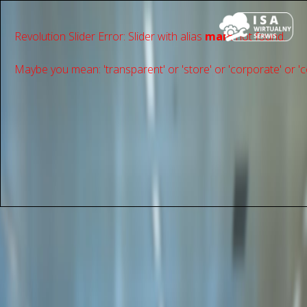
Revolution Slider Error: Slider with alias
main
not found.
Maybe you mean: 'transparent' or 'store' or 'сorporate' or 