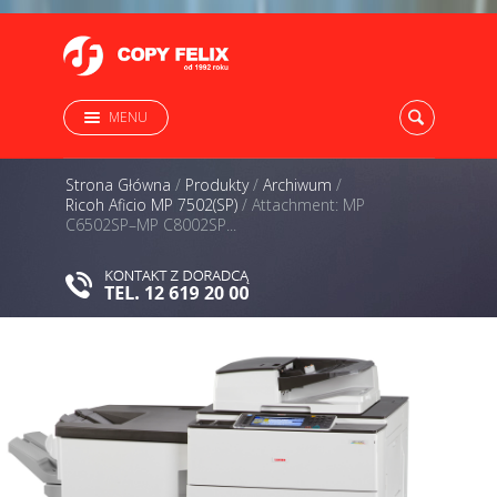
MENU
Strona Główna
/
Produkty
/
Archiwum
/
Ricoh Aficio MP 7502(SP)
/
Attachment: MP
C6502SP–MP C8002SP...