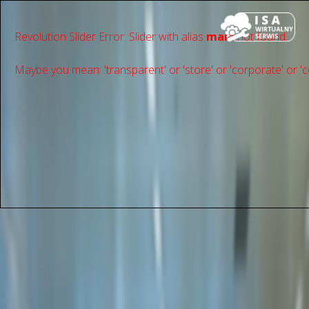
Revolution Slider Error: Slider with alias
main
not found.
Maybe you mean: 'transparent' or 'store' or 'сorporate' or 