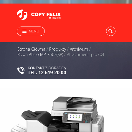
MENU
Strona Główna
/
Produkty
/
Archiwum
/
Ricoh Aficio MP 7502(SP)
/
Attachment: pid704