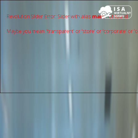
Revolution Slider Error: Slider with alias
main
not found.
Maybe you mean: 'transparent' or 'store' or 'сorporate' or 