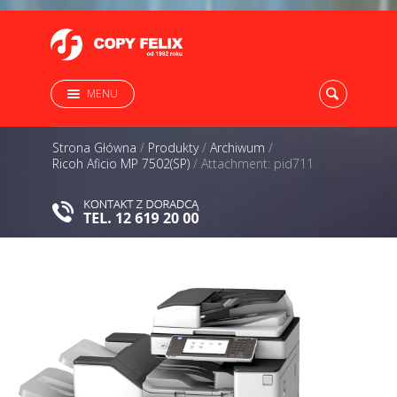
MENU
Strona Główna
/
Produkty
/
Archiwum
/
Ricoh Aficio MP 7502(SP)
/
Attachment: pid711