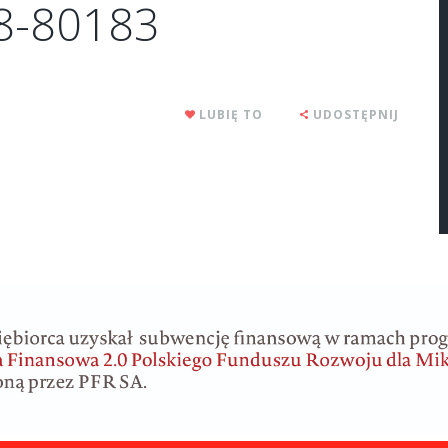
78-80183
LUBIĘ TO
UDOSTĘPNIJ