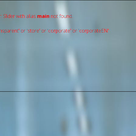
: Slider with alias
main
not found.
sparent' or 'store' or 'сorporate' or 'corporateEN'