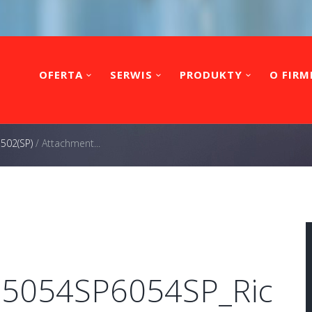
OFERTA
SERWIS
PRODUKTY
O FIRM
7502(SP)
/
Attachment...
P5054SP6054SP_Ric