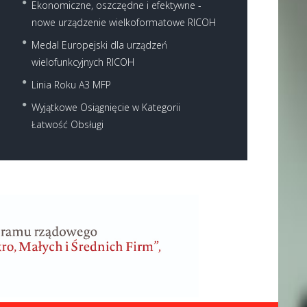
Ekonomiczne, oszczędne i efektywne -
nowe urządzenie wielkoformatowe RICOH
Medal Europejski dla urządzeń
wielofunkcyjnych RICOH
Linia Roku A3 MFP
Wyjątkowe Osiągnięcie w Kategorii
Łatwość Obsługi