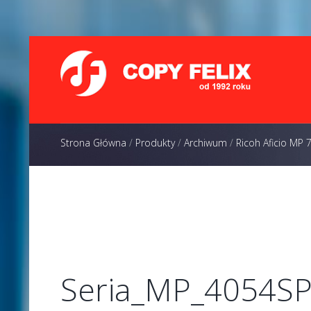
Strona Główna
/
Produkty
/
Archiwum
/
Ricoh Aficio MP 
Seria_MP_4054S