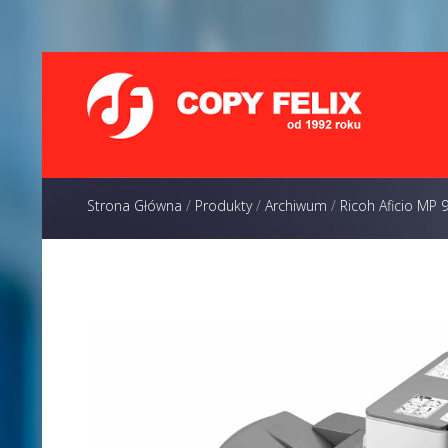
Strona Główna
/
Produkty
/
Archiwum
/
Ricoh Aficio MP