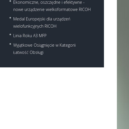
Ekonomiczne, oszczędne i efektywne -
nowe urządzenie wielkoformatowe RICOH
Medal Europejski dla urządzeń
wielofunkcyjnych RICOH
Linia Roku A3 MFP
Wyjątkowe Osiągnięcie w Kategorii
Next item
Łatwość Obsługi
SP C252SF