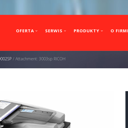
OFERTA
SERWIS
PRODUKTY
O FIRM
 9002SP
/
Attachment: 3003sp RICOH