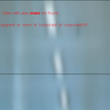
: Slider with alias
main
not found.
sparent' or 'store' or 'сorporate' or 'corporateEN'