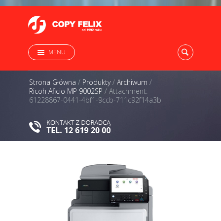
MENU
Strona Główna
/
Produkty
/
Archiwum
/
Ricoh Aficio MP 9002SP
/
Attachment:
61228867-0441-4bf1-9ccb-711c92f14a3b