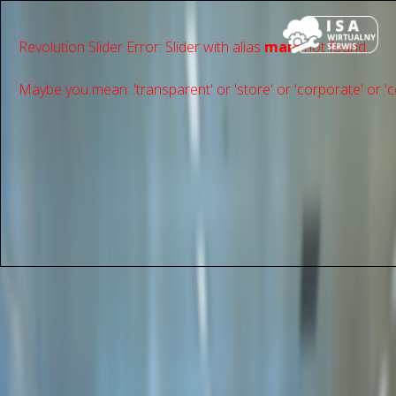
Revolution Slider Error: Slider with alias
main
not found.
Maybe you mean: 'transparent' or 'store' or 'сorporate' or 