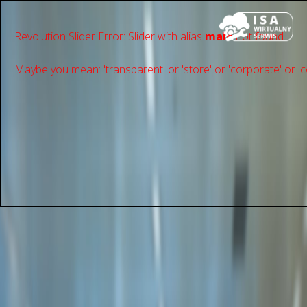
Revolution Slider Error: Slider with alias
main
not found.
Maybe you mean: 'transparent' or 'store' or 'сorporate' or 