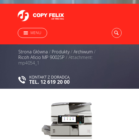
MENU
Strona Główna
/
Produkty
/
Archiwum
/
Ricoh Aficio MP 9002SP
/
Attachment:
mp4054_1