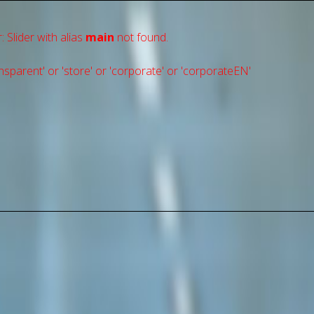
: Slider with alias
main
not found.
sparent' or 'store' or 'сorporate' or 'corporateEN'