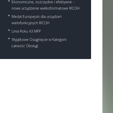
Ekonomiczne, oszczędne i efektywne -
nowe urządzenie wielkoformatowe RICOH
Medal Europejski dla urządzeń
wielofunkcyjnych RICOH
Linia Roku A3 MFP
Wyjątkowe Osiągnięcie w Kategorii
Łatwość Obsługi
Next item
pid711