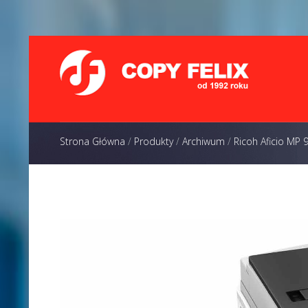
Strona Główna
/
Produkty
/
Archiwum
/
Ricoh Aficio MP