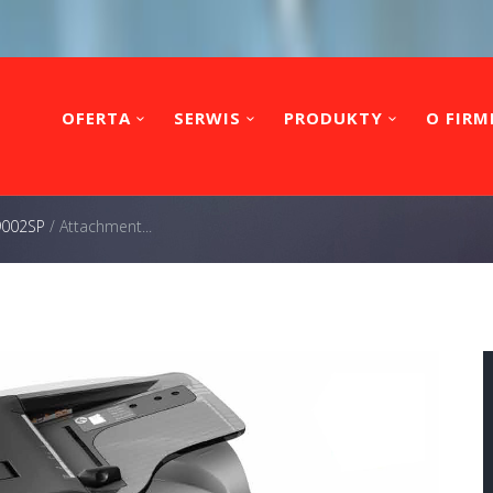
OFERTA
SERWIS
PRODUKTY
O FIRM
 9002SP
/
Attachment...