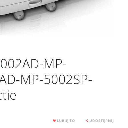
-4002AD-MP-
AD-MP-5002SP-
tie
LUBIĘ TO
UDOSTĘPNIJ