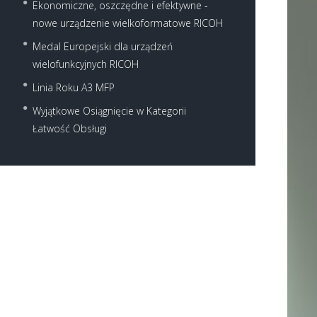
Ekonomiczne, oszczędne i efektywne -
nowe urządzenie wielkoformatowe RICOH
Medal Europejski dla urządzeń
wielofunkcyjnych RICOH
Linia Roku A3 MFP
Wyjątkowe Osiągnięcie w Kategorii
Łatwość Obsługi
Next item
rico-mp-5054-1