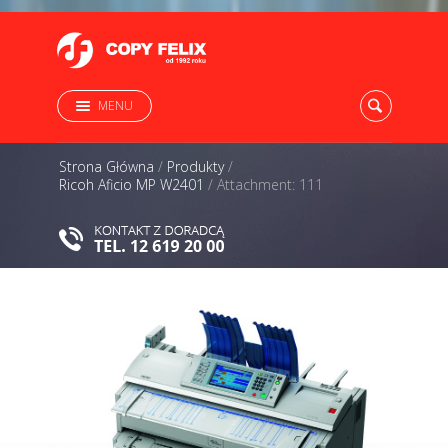
MENU
Strona Główna
/
Produkty
/
Ricoh Aficio MP W2401
/
Attachment: 111