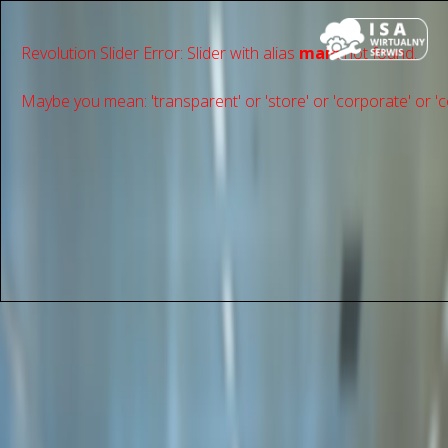
Revolution Slider Error: Slider with alias
main
not found.
Maybe you mean: 'transparent' or 'store' or 'сorporate' or 