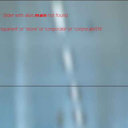
: Slider with alias
main
not found.
sparent' or 'store' or 'сorporate' or 'corporateEN'