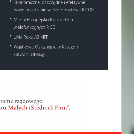
Ekonomiczne, oszczędne i efektywne -
nowe urządzenie wielkoformatowe RICOH
Medal Europejski dla urządzeń
wielofunkcyjnych RICOH
Linia Roku A3 MFP
Wyjątkowe Osiągnięcie w Kategorii
Łatwość Obsługi