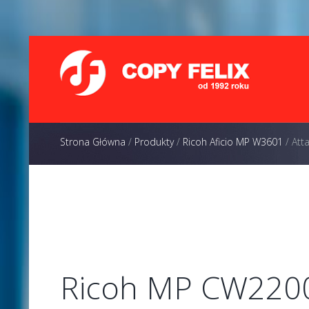
Strona Główna
/
Produkty
/
Ricoh Aficio MP W3601
/
Att
Ricoh MP CW220