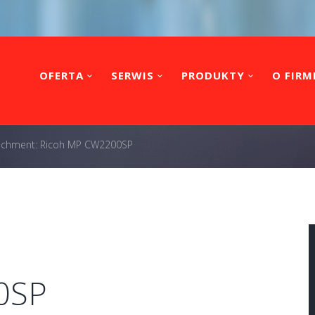
OFERTA
SERWIS
PRODUKTY
O FIRM
achment: Ricoh MP CW2200SP
0SP