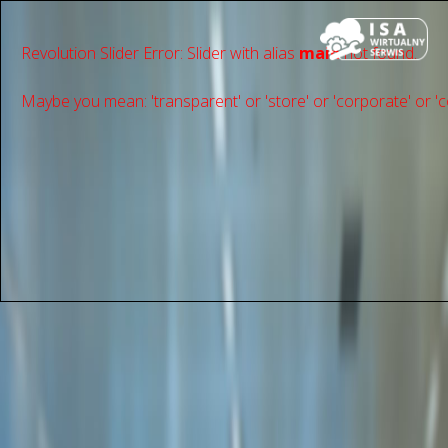
Revolution Slider Error: Slider with alias
main
not found.
Maybe you mean: 'transparent' or 'store' or 'сorporate' or 