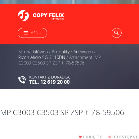
MENU
Strona Główna
/
Produkty
/
Archiwum
/
Ricoh Aficio SG 3110DN
/
Attachment: MP
C3003 C3503 SP ZSP_t_78-59506
MP C3003 C3503 SP ZSP_t_78-59506
LUBIĘ TO
UDOSTĘPNIJ