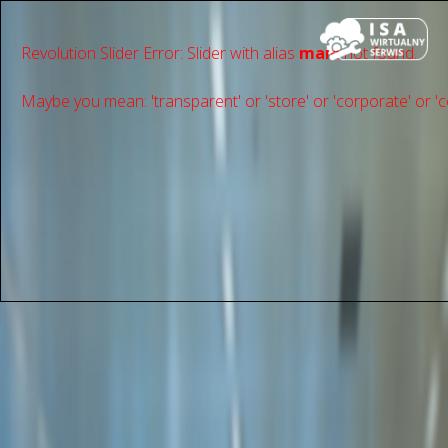
Revolution Slider Error: Slider with alias
main
not found.
Maybe you mean: 'transparent' or 'store' or 'сorporate' or 