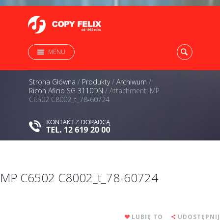
MENU
Strona Główna
/
Produkty
/
Archiwum
/
Ricoh Aficio SG 3110DN
/
Attachment: MP
C6502 C8002_t_78-60724
MP C6502 C8002_t_78-60724
LUBIĘ TO
UDOSTĘPNIJ