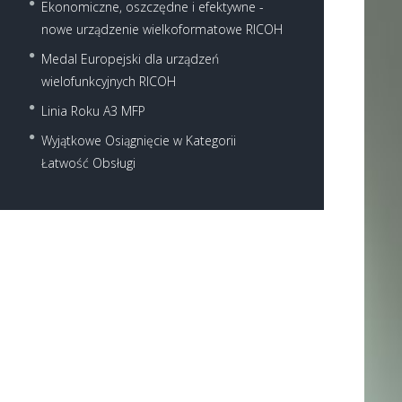
Ekonomiczne, oszczędne i efektywne -
nowe urządzenie wielkoformatowe RICOH
Medal Europejski dla urządzeń
wielofunkcyjnych RICOH
Linia Roku A3 MFP
Wyjątkowe Osiągnięcie w Kategorii
Łatwość Obsługi