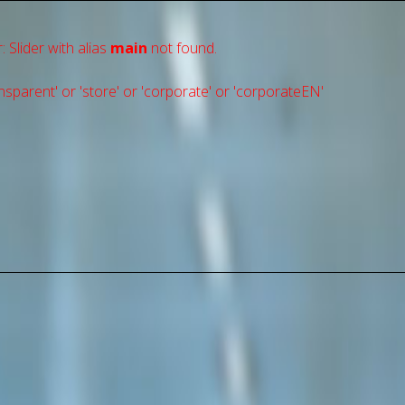
: Slider with alias
main
not found.
sparent' or 'store' or 'сorporate' or 'corporateEN'