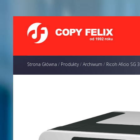
Strona Główna
/
Produkty
/
Archiwum
/
Ricoh Aficio SG