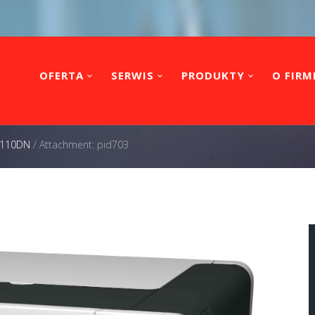
OFERTA
SERWIS
PRODUKTY
O FIRM
 3110DN
/
Attachment: pid703