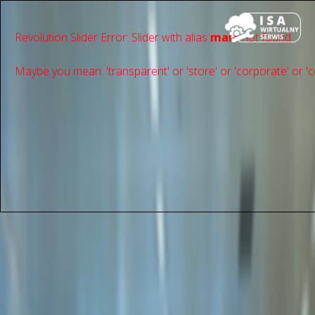
Revolution Slider Error: Slider with alias
main
not found.
Maybe you mean: 'transparent' or 'store' or 'сorporate' or 